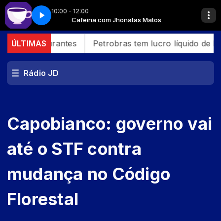
10:00 - 12:00
OR VIANA SPOT 2026
 Matos
Cafeina com Jhonatas Matos
FESTA NORDESTINA JUNIOR VIANA SPOT 2026
 e restaurantes
ÚLTIMAS
Petrobras tem lucro líquido de R$ 52
Rádio JD
Capobianco: governo vai
até o STF contra
mudança no Código
Florestal